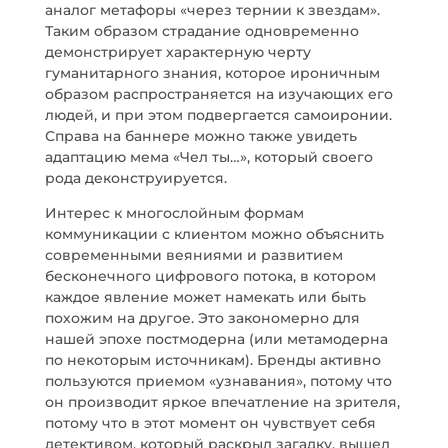
аналог метафоры «через тернии к звездам».
Таким образом страдание одновременно
демонстрирует характерную черту
гуманитарного знания, которое ироничным
образом распространяется на изучающих его
людей, и при этом подвергается самоиронии.
Справа на баннере можно также увидеть
адаптацию мема «Чел ты…», который своего
рода деконструируется.
Интерес к многослойным формам
коммуникации с клиентом можно объяснить
современными веяниями и развитием
бесконечного цифрового потока, в котором
каждое явление может намекать или быть
похожим на другое. Это закономерно для
нашей эпохе постмодерна (или метамодерна
по некоторым источникам). Бренды активно
пользуются приемом «узнавания», потому что
он производит яркое впечатление на зрителя,
потому что в этот момент он чувствует себя
детективом, который раскрыл загадку, вышел