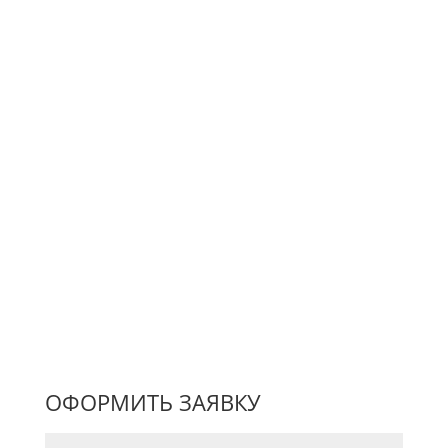
ЗАКАЖИТЕ
БЕСПЛАТНУЮ
КОНСУЛЬТАЦИЮ СО
СПЕЦИАЛИСТОМ
КОМПАНИИ
Оставьте заявку, и мы проанализируем ваш
бизнес и сферу вашей деятельности. А также
предоставим выгодное и индивидуальное
предложение специально для вас
ОФОРМИТЬ ЗАЯВКУ