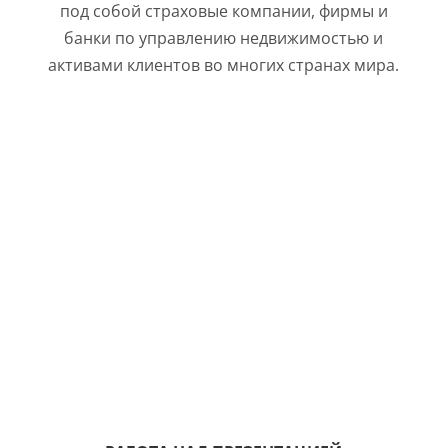
под собой страховые компании, фирмы и
банки по управлению недвижимостью и
активами клиентов во многих странах мира.
Сотрудничество с официальным
представительством данного концерна
сразу обещало стать интересным с
профессиональной точки зрения. Поэтому
наша команда с большим энтузиазмом
приступила к разработке проекта.