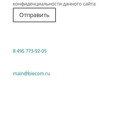
конфиденциальности данного сайта
Отправить
КОНТАКТЫ
ТЕЛЕФОН
8 495 773-92-05
EMAIL
main@biecom.ru
АДРЕС
117465, г.Москва, Генерала Тюленева, 4а
стр3.
603000, г. Нижний Новгород, улица Костина,
3, оф. 516