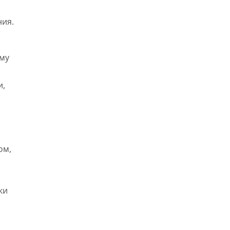
ния.
ому
и,
ом,
ки