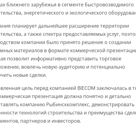
ах ближнего зарубежья в сегменте быстровозводимого
тельства, энергетического и экологического оборудова
ания планирует дальнейшее расширение территории
тельства, а также спектра предоставляемых услуг, поэт
водством компании было принято решение о создании
амных материалов в формате коммерческой презентаци
ая позволит информативно представить торговое
ложение, вовлечь новую аудиторию и потенциально
чить новые сделки.
вленная цель перед компанией BIECOM заключалась в т
оммерческая презентация должна понятно и детально
ставлять компанию Рыбинсккомплекс, демонстрировать
нности технологий строительства и преимущества сдел
лиентов, партнеров и инвесторов.