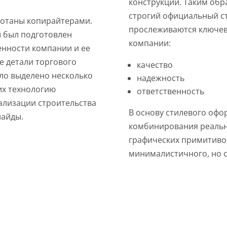
конструкции. Таким обр
строгий официальный с
ботаны копирайтерами.
прослеживаются ключев
ы был подготовлен
компании:
нности компании и ее
е детали торгового
качество
ыло выделено несколько
надежность
их технологию
ответственность
ализации строительства
В основу стилевого оф
лайды.
комбинирования реальн
графических примитивов
минималистичного, но с