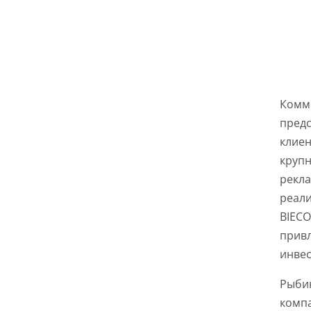
Комм
предс
клиен
крупн
рекла
реали
BIECO
привл
инвес
Рыбин
компа