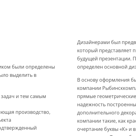
ЗЕНТАЦИИ
Дизайнерами был предв
который представляет 
будущей презентации. П
определен основной диз
чиком были определены
ыло выделить в
В основу оформления б
компании Рыбинсккомпле
прямые геометрические
задач и тем самым
надежность построенных
яющая производство,
дополнительного декор
ъекта
компании такие, как кр
подтвержденный
очертание буквы «К» и 