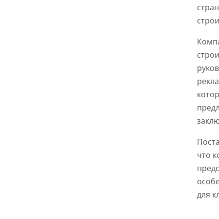
стран
строи
Комп
строи
руко
рекл
котор
пред
заклю
Поста
что к
пред
особе
для к