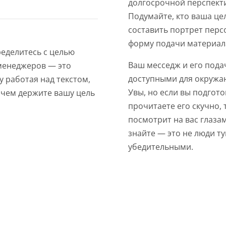
долгосрочной перспект
Подумайте, кто ваша це
составить портрет перс
форму подачи материал
ределитесь с целью
Ваш месседж и его под
 менеджеров — это
доступными для окружа
у работая над текстом,
Увы, но если вы подгот
ичем держите вашу цель
прочитаете его скучно, 
посмотрит на вас глаза
знайте — это не люди ту
убедительными.