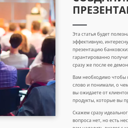
ПРЕЗЕНТ
Эта статья будет полезн
эффективную, интересну
презентацию банковских 
гарантированно получит
сразу же после ее демо
Вам необходимо чтобы 
слово и понимали, о чем
вы ожидаете от клиенто
продукты, которые вы п
Скажем сразу идеальног
вопроса нет, но есть не
вам наладить диалог с к