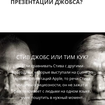
ПРЕЗЕНТАЦИИ ДЖОБСА?
СТИВ ДЖОБС ИЛИ ТИМ КУК?
Если сравнивать Стива с другими
ораторами, которые выступали на сцене во
время презентаций Apple, то речи Стива
лишены официозности, он не зажат и
разговаривает с людьми на одном языке,
умея пошутить в нужный момент.