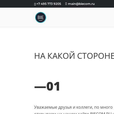
+7 495 773 9205
main@biecom.ru
НА КАКОЙ СТОРОН
—01
Уважаемые друзья и коллеги, по мног