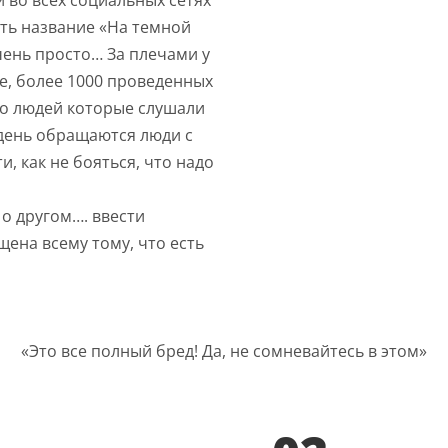
 во всех социальных сетях
ть название «На темной
чень просто… За плечами у
не, более 1000 проведенных
ло людей которые слушали
 день обращаются люди с
и, как не бояться, что надо
 о другом…. ввести
щена всему тому, что есть
«Это все полный бред! Да, не сомневайтесь в этом»