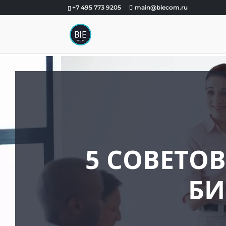
+7 495 773 9205
main@biecom.ru
5 СОВЕТО
БИ