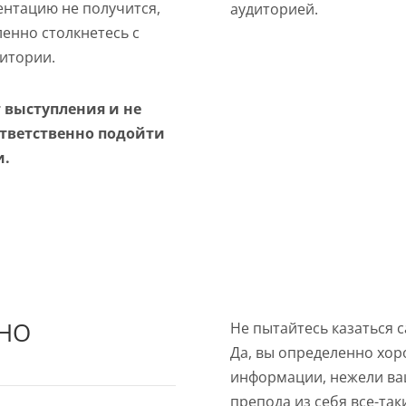
ентацию не получится,
аудиторией.
енно столкнетесь с
итории.
 выступления и не
ответственно подойти
и.
ННО
Не пытайтесь казаться 
Да, вы определенно хор
информации, нежели ваш
препода из себя все-таки