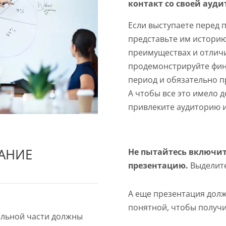
контакт со своей ауд
Если выступаете перед 
представьте им историю
преимуществах и отличи
продемонстрируйте фи
период и обязательно п
А чтобы все это имело 
привлеките аудиторию 
ВАНИЕ
Не пытайтесь включи
презентацию.
Выделите
А еще презентация дол
понятной, чтобы получи
ельной части должны