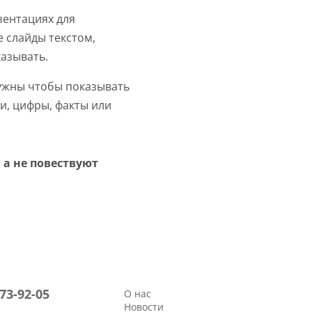
зентациях для
 слайды текстом,
казывать.
ужны чтобы показывать
и, цифры, факты или
а не повествуют
773-92-05
О нас
Новости