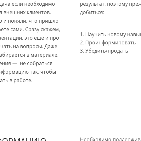
адача если необходимо
результат, поэтому преж
я внешних клиентов.
добиться:
о и поняли, что пришло
аете сами. Сразу скажем,
Научить новому навы
зентации, это еще и про
Проинформировать
ечать на вопросы. Даже
Убедить/продать
азбирается в материале,
чения — не собраться
информацию так, чтобы
ать в работе.
Необходимо поддержива