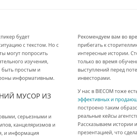
пикер будет
Рекомендуем вам во вр
итуацию с текстом. Но с
прибегать к сторителли
ты могут попросить
интересные истории. Ст
ятельного изучения,
только во время обучен
н быть простым и
выступлений перед пот
тороны информативным.
инвесторами.
У нас в BIECOM тоже ест
ШНИЙ МУСОР ИЗ
эффективных и продающ
построено таким образо
реальные кейсы агентст
ловыми, серьезными и
Рассказываем истории из
мпов, канцеляризмов и
презентацией, что сдел
ся, и информация