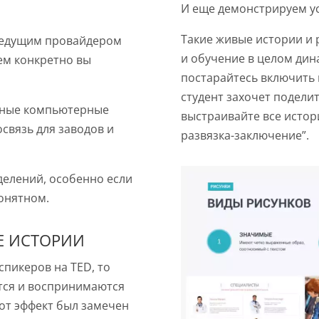
И еще демонстрируем ус
Такие живые истории и
ведущим провайдером
и обучение в целом дин
чем конкретно вы
постарайтесь включить 
студент захочет поделит
нные компьютерные
выстраивайте все истор
связь для заводов и
развязка-заключение”.
делений, особенно если
онятном.
Е ИСТОРИИ
спикеров на TED, то
тся и воспринимаются
тот эффект был замечен